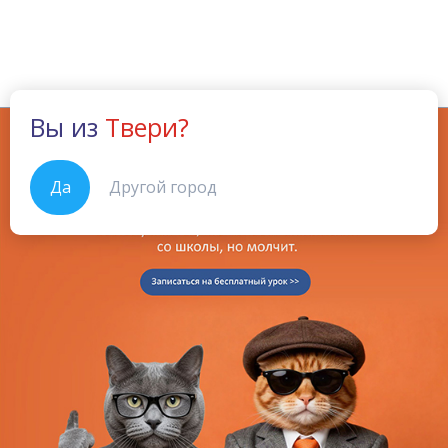
Вы из
Твери?
Да
Другой город