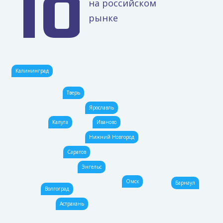
18
на российском
рынке
Калининград
Тверь
Ярославль
Калуга
Иваново
Нижний Новгород
Саратов
Энгельс
Омск
Барнаул
Волгоград
Астрахань