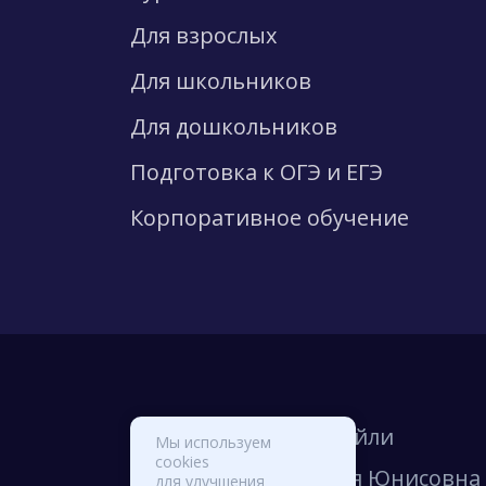
Для взрослых
Для школьников
Для дошкольников
Подготовка к ОГЭ и ЕГЭ
Корпоративное обучение
© Школа Вильяма Рейли
Мы используем
cookies
ИП Михайлова Лилия Юнисовна
для улучшения