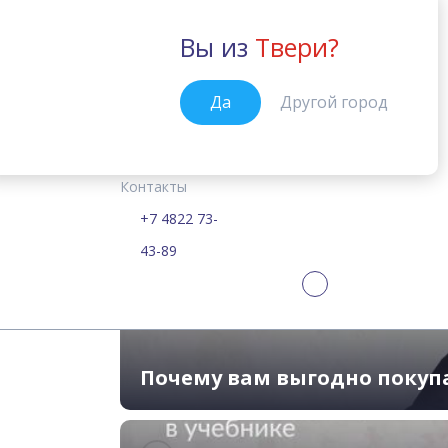
Вы из
Твери?
Тверь
Да
Другой город
Курсы
Цены
Расписание
Учебные материалы
Academy Sta
Главная
Контакты
Самые современные
+7 4822 73-
43-89
Почему вам выгодно покуп