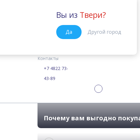
Вы из
Твери?
Тверь
Да
Другой город
Курсы
Цены
Расписание
Учебные материалы
English File
Главная
Контакты
Самые современные
+7 4822 73-
43-89
Почему вам выгодно покуп