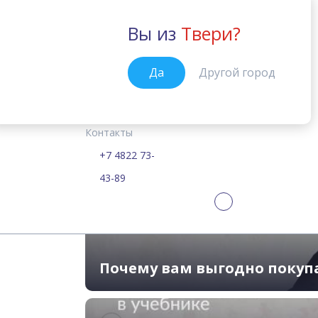
Вы из
Твери?
Тверь
Да
Другой город
Курсы
Цены
Расписание
Учебные материалы
English File:
Главная
Контакты
Самые современные
+7 4822 73-
43-89
Почему вам выгодно покуп