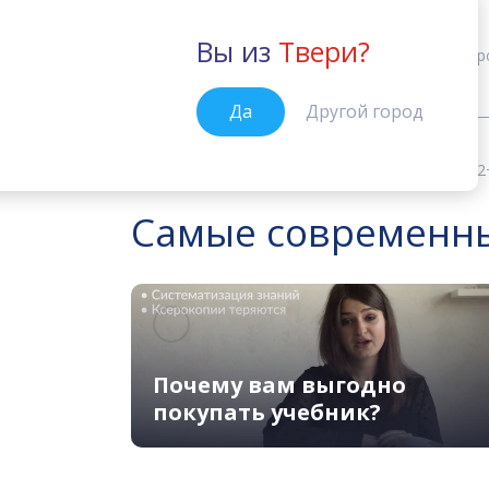
Вы из
Твери?
Тверь
Кур
Да
Другой город
Учебные материалы
Gateway B2
Главная
Самые современные
Почему вам выгодно
покупать учебник?