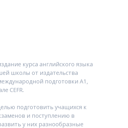
 издание курса английского языка
шей школы от издательства
 международной подготовки A1,
але CEFR.
 целью подготовить учащихся к
кзаменов и поступлению в
развить у них разнообразные