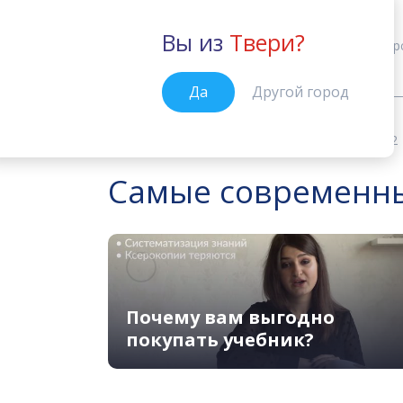
Вы из
Твери?
Тверь
Кур
Да
Другой город
Учебные материалы
Go Getter 2
Главная
Самые современные
Почему вам выгодно
покупать учебник?