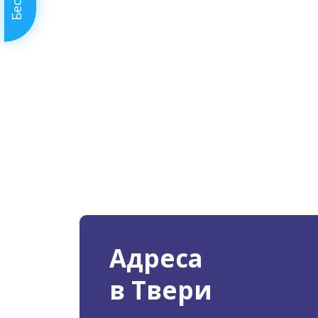
Адреса
в Твери