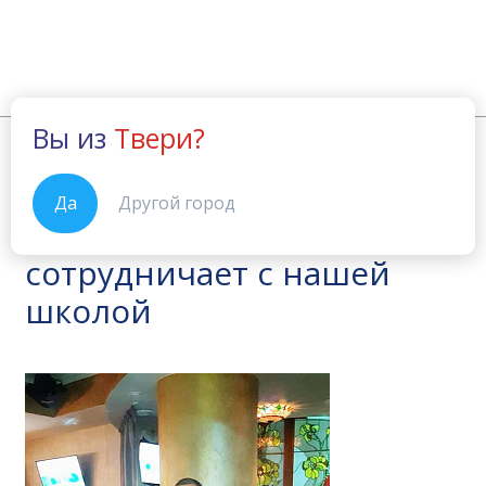
Вы из
Твери?
Новости
Патрисия Каас сотрудничает с наше
Главная
29.11.2017
Да
Другой город
Патрисия Каас
сотрудничает с нашей
школой