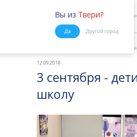
Вы из
Твери?
Тверь
Кур
Да
Другой город
Новости
3 сентября - дети при
Главная
12.09.2018
3 сентября - де
школу