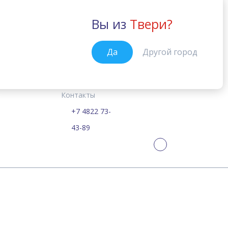
Вы из
Твери?
Тверь
Да
Другой город
Курсы
Цены
Расписание
Новости
Тверь
Главная
Контакты
+7 4822 73-
William Journal
43-89