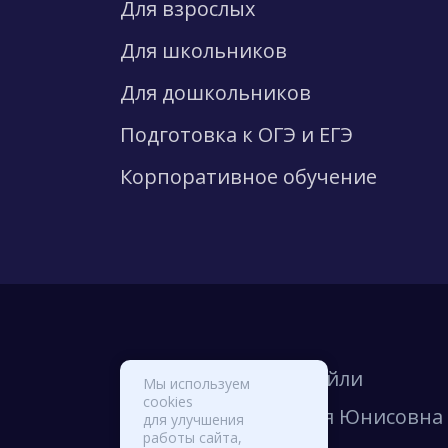
Для взрослых
Для школьников
Для дошкольников
Подготовка к ОГЭ и ЕГЭ
Корпоративное обучение
© Школа Вильяма Рейли
Мы используем
cookies
ИП Михайлова Лилия Юнисовна
для улучшения
работы сайта,