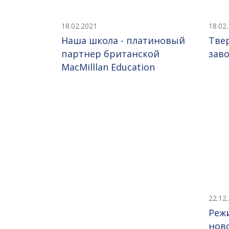
18.02.2021
18.02
Наша школа - платиновый
Тве
партнер британской
заво
MacMilllan Education
22.12
Реж
нов