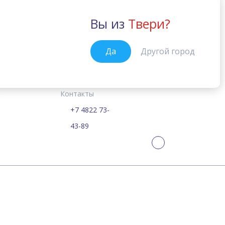
Вы из
Твери?
Тверь
Да
Другой город
Курсы
Цены
Расписание
Новости
Тверь
Главная
Контакты
+7 4822 73-
William Journal
43-89