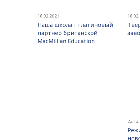
18.02.2021
18.02
Наша школа - платиновый
Тве
партнер британской
заво
MacMilllan Education
22.12
Реж
нов