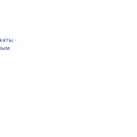
каты -
мым