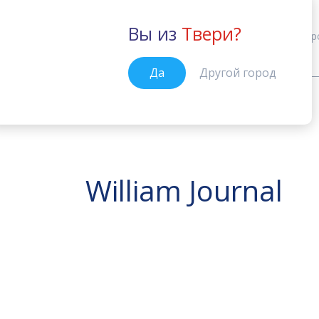
Вы из
Твери?
Тверь
Кур
Да
Другой город
Новости
Тверь
Главная
William Journal