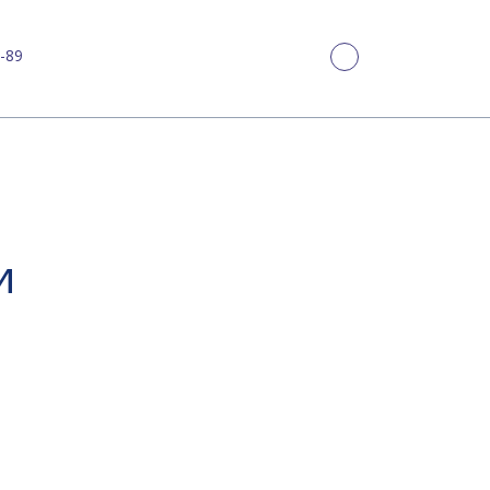
-89
и