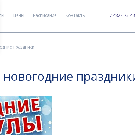
сы
Цены
Расписание
Контакты
+7 4822 73-43
одние праздники
в новогодние праздник