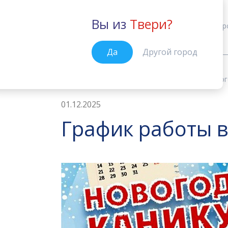
Вы из
Твери?
Тверь
Кур
Да
Другой город
Новости
График работы в новог
Главная
01.12.2025
График работы 