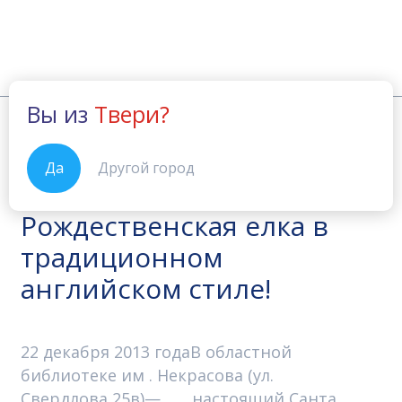
Вы из
Твери?
Новости
Единственная в городе Рождественск
Главная
02.12.2013
Да
Другой город
Единственная в городе
Рождественская елка в
традиционном
английском стиле!
22 декабря 2013 годаВ областной
библиотеке им . Некрасова (ул.
Свердлова,25в)— настоящий Cанта