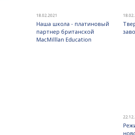
18.02.2021
18.02
Наша школа - платиновый
Тве
партнер британской
заво
MacMilllan Education
22.12
Реж
нов