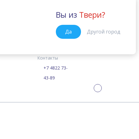
Вы из
Твери?
Тверь
Да
Другой город
Курсы
Цены
Расписание
Новости
Тверь
Главная
Контакты
+7 4822 73-
William Journal
43-89