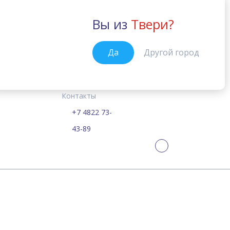
Вы из
Твери?
Тверь
Да
Другой город
Курсы
Цены
Расписание
Новости
Тверь
Главная
Контакты
+7 4822 73-
William Journal
43-89