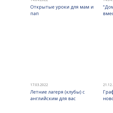
Открытые уроки для мам и
"До
пап
вмес
17.03.2022
21.12
Летние лагеря (клубы) с
Гра
английским для вас
нов