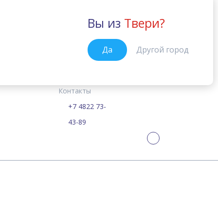
Вы из
Твери?
Тверь
Да
Другой город
Курсы
Цены
Расписание
Новости
Тверь
Главная
Контакты
+7 4822 73-
William Journal
43-89