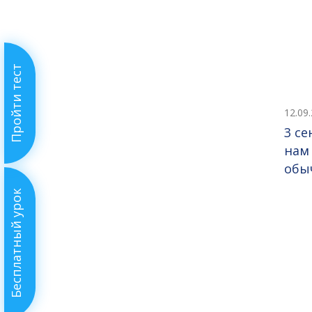
Пройти тест
12.09
3 се
нам
обы
Бесплатный урок